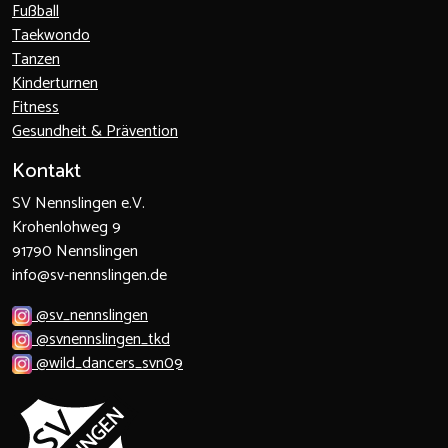
Fußball
Taekwondo
Tanzen
Kinderturnen
Fitness
Gesundheit & Prävention
Kontakt
SV Nennslingen e.V.
Krohenlohweg 9
91790 Nennslingen
info@sv-nennslingen.de
@sv_nennslingen
@svnennslingen_tkd
@wild_dancers_svn09