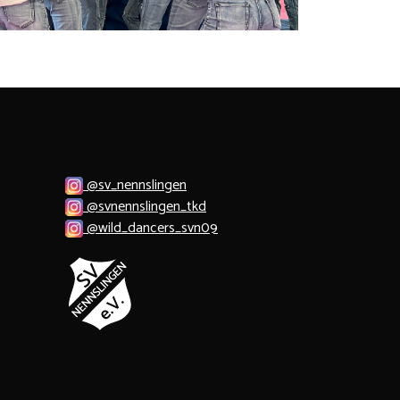
@sv_nennslingen
@svnennslingen_tkd
@wild_dancers_svn09