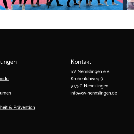
lungen
Kontakt
SV Nennslingen e.V.
ondo
Krohenlohweg 9
91790 Nennslingen
turnen
info@sv-nennslingen.de
heit & Prävention